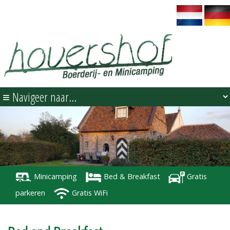
Minicamping
Bed & Breakfast
Gratis
parkeren
Gratis WiFi